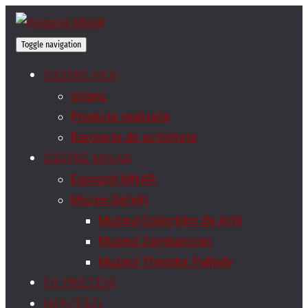
Toggle navigation
DESPRE NOI
Istoric
Proiecte realizate
Rapoarte de activitate
DESPRE MNAR
Expoziții MNAR
Muzee Satelit
Muzeul Colecțiilor de Artă
Muzeul Zambaccian
Muzeul Theodor Pallady
FII PRIETEN!
NOUTĂȚI