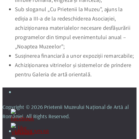
Sub sloganul „Cu Prietenii la Muzeu”, ajuns la
ediția a III-a de la redeschiderea Asociației,
achiziționarea materialelor necesare desfășurării
programelor din timpul evenimentului anual –
„Noaptea Muzeelor”;
Susținerea financiară a unor expoziții remarcabile;
Achiziționarea vitrinelor și sistemelor de prindere
pentru Galeria de artă orientală.
Copyright © 2026 Prietenii Muzeului Național de Artă al
României. All Rights Reserved.
DESPRE MNAR