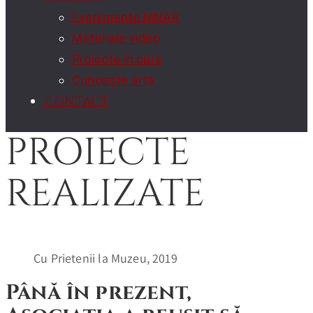
Evenimente MNAR
Materiale video
Proiecte în curs
Cunoaște arta
CONTACT
PROIECTE
REALIZATE
Cu Prietenii la Muzeu, 2019
Până în prezent,