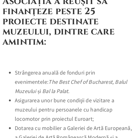
Asociația a reuşit să
finanţeze peste 25
proiecte destinate
muzeului, dintre care
amintim:
Strângerea anuală de fonduri prin
evenimentele:
The Best Chef of Bucharest,
Balul
Muzeului
și
Bal la Palat.
Asigurarea unor bune condiţii de vizitare a
muzeului pentru persoanele cu handicap
locomotor prin proiectul Euroart;
Dotarea cu mobilier a Galeriei de Artă Europeană,
a Galeriei de Artă Românească Modernă și a